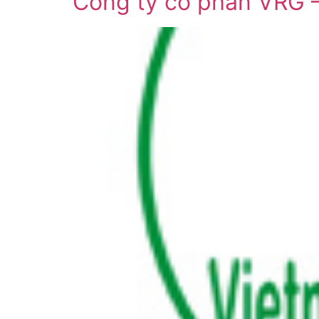
Công ty cổ phần VRG 