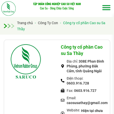
TẬP ĐOÀN CÔNG NGHIỆP CAO SU VIỆT NAM
Cao Su - Dòng Chảy Cuộc Sống
Trang chủ
-
Công Ty Con
-
Công ty cổ phần Cao su Sa
Thầy
Tìm
kiếm...
Công ty cổ phần Cao
su Sa Thầy
Địa chỉ:
308E Phan Đình
Phùng, phường Đăk
Cấm, tỉnh Quảng Ngãi
Điện thoại:
0603.916.728
Fax:
0603.916.727
Email:
caosusathay@gmail.com
Website:
Hiện tại chưa