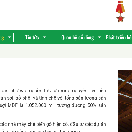
ng
Tin tức
Quan hệ cổ đông
Phát triển b
oàn nhờ vào nguồn lực lớn rừng nguyên liệu bền
n sợi, gỗ phôi và tinh chế với tổng sản lượng sản
3
sợi MDF là 1.052.000 m
, tương đương 50% sản
các nhà máy chế biến gỗ hiện có, đầu tư các dự án
ả năng vùng nguyên liệu và thị trường.