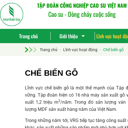
TẬP ĐOÀN CÔNG NGHIỆP CAO SU VIỆT NAM
Cao su - Dòng chảy cuộc sống
Trang chủ
Giới thiệu
Lĩnh vực hoạt độ
Trang chủ
-
Lĩnh vực hoạt động
-
Chế biến gỗ
CHẾ BIẾN GỖ
Lĩnh vực chế biến gỗ là một thế mạnh của Tập đ
vững. Tập đoàn hiện có 16 nhà máy sản xuất gỗ vá
3
xuất 1,2 triệu m
/năm. Trong đó sản lượng ván 
lượng MDF sản xuất hàng năm của Việt Nam.
Trong những năm tới, VRG tiếp tục tăng công suất 
khác, sản xuất những sản phẩm mới phù hợp với kh