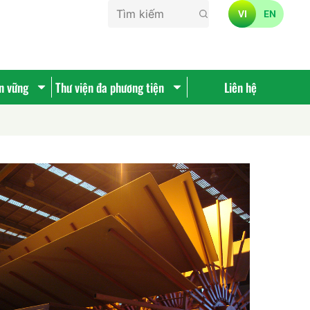
VI
EN
ền vững
Thư viện đa phương tiện
Liên hệ