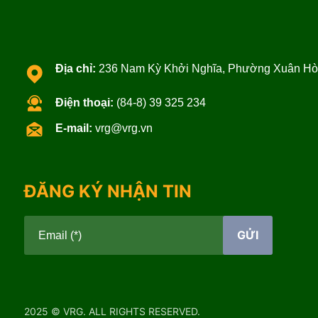
Địa chỉ:
236 Nam Kỳ Khởi Nghĩa, Phường Xuân Hòa
Điện thoại:
(84-8) 39 325 234
E-mail:
vrg@vrg.vn
ĐĂNG KÝ NHẬN TIN
GỬI
Email (*)
2025 © VRG. ALL RIGHTS RESERVED.