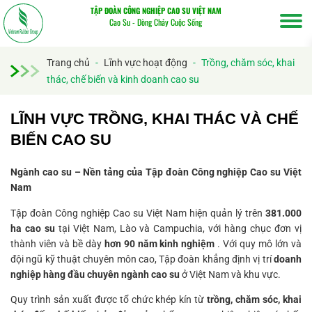
TẬP ĐOÀN CÔNG NGHIỆP CAO SU VIỆT NAM
Cao Su - Dòng Chảy Cuộc Sống
Trang chủ
-
Lĩnh vực hoạt động
-
Trồng, chăm sóc, khai
thác, chế biến và kinh doanh cao su
LĨNH VỰC TRỒNG, KHAI THÁC VÀ CHẾ
BIẾN CAO SU
Ngành cao su – Nền tảng của Tập đoàn Công nghiệp Cao su Việt
Nam
Tập đoàn Công nghiệp Cao su Việt Nam hiện quản lý trên
381.000
ha cao su
tại Việt Nam, Lào và Campuchia, với hàng chục đơn vị
Tìm
thành viên và bề dày
hơn 90 năm kinh nghiệm
. Với quy mô lớn và
kiếm...
đội ngũ kỹ thuật chuyên môn cao, Tập đoàn khẳng định vị trí
doanh
nghiệp hàng đầu chuyên ngành cao su
ở Việt Nam và khu vực.
Quy trình sản xuất được tổ chức khép kín từ
trồng, chăm sóc, khai