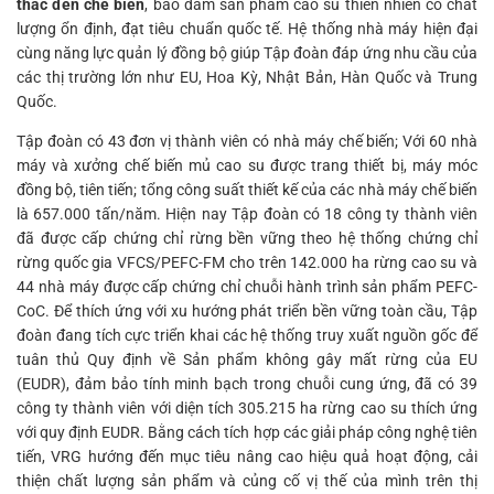
thác đến chế biến
, bảo đảm sản phẩm cao su thiên nhiên có chất
lượng ổn định, đạt tiêu chuẩn quốc tế. Hệ thống nhà máy hiện đại
cùng năng lực quản lý đồng bộ giúp Tập đoàn đáp ứng nhu cầu của
các thị trường lớn như EU, Hoa Kỳ, Nhật Bản, Hàn Quốc và Trung
Quốc.
Tập đoàn có 43 đơn vị thành viên có nhà máy chế biến; Với 60 nhà
máy và xưởng chế biến mủ cao su được trang thiết bị, máy móc
đồng bộ, tiên tiến; tổng công suất thiết kế của các nhà máy chế biến
là 657.000 tấn/năm. Hiện nay Tập đoàn có 18 công ty thành viên
đã được cấp chứng chỉ rừng bền vững theo hệ thống chứng chỉ
rừng quốc gia VFCS/PEFC-FM cho trên 142.000 ha rừng cao su và
44 nhà máy được cấp chứng chỉ chuỗi hành trình sản phẩm PEFC-
CoC. Để thích ứng với xu hướng phát triển bền vững toàn cầu, Tập
đoàn đang tích cực triển khai các hệ thống truy xuất nguồn gốc để
tuân thủ Quy định về Sản phẩm không gây mất rừng của EU
(EUDR), đảm bảo tính minh bạch trong chuỗi cung ứng, đã có 39
công ty thành viên với diện tích 305.215 ha rừng cao su thích ứng
với quy định EUDR. Bằng cách tích hợp các giải pháp công nghệ tiên
tiến, VRG hướng đến mục tiêu nâng cao hiệu quả hoạt động, cải
thiện chất lượng sản phẩm và củng cố vị thế của mình trên thị