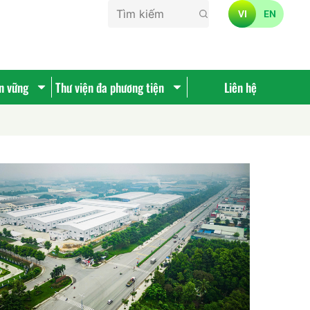
VI
EN
ền vững
Thư viện đa phương tiện
Liên hệ