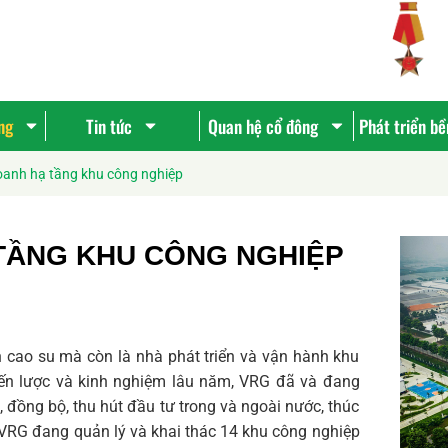
ng
Tin tức
Quan hệ cổ đông
Phát triển b
oanh hạ tầng khu công nghiệp
 TẦNG KHU CÔNG NGHIỆP
cao su mà còn là nhà phát triển và vận hành khu
hiến lược và kinh nghiệm lâu năm, VRG đã và đang
 đồng bộ, thu hút đầu tư trong và ngoài nước, thúc
, VRG đang quản lý và khai thác 14 khu công nghiệp