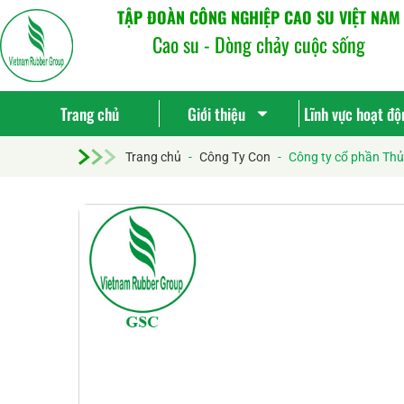
TẬP ĐOÀN CÔNG NGHIỆP CAO SU VIỆT NAM
Cao su - Dòng chảy cuộc sống
Trang chủ
Giới thiệu
Lĩnh vực hoạt độ
Trang chủ
-
Công Ty Con
-
Công ty cổ phần Thủ