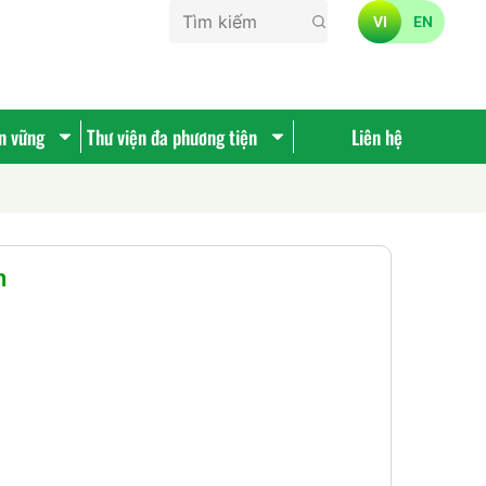
VI
EN
ền vững
Thư viện đa phương tiện
Liên hệ
n