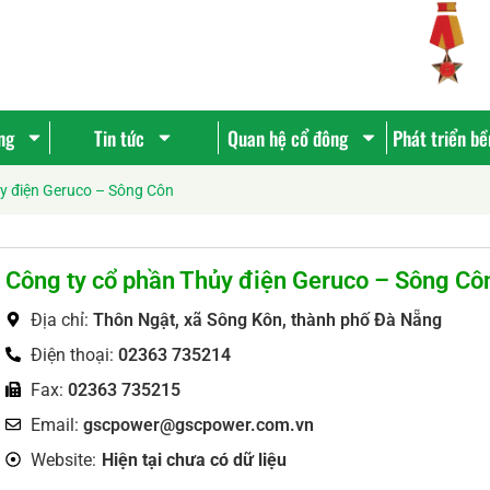
ng
Tin tức
Quan hệ cổ đông
Phát triển b
y điện Geruco – Sông Côn
Công ty cổ phần Thủy điện Geruco – Sông Cô
Địa chỉ:
Thôn Ngật, xã Sông Kôn, thành phố Đà Nẵng
Điện thoại:
02363 735214
Fax:
02363 735215
Tìm
Email:
gscpower@gscpower.com.vn
kiếm...
Website:
Hiện tại chưa có dữ liệu