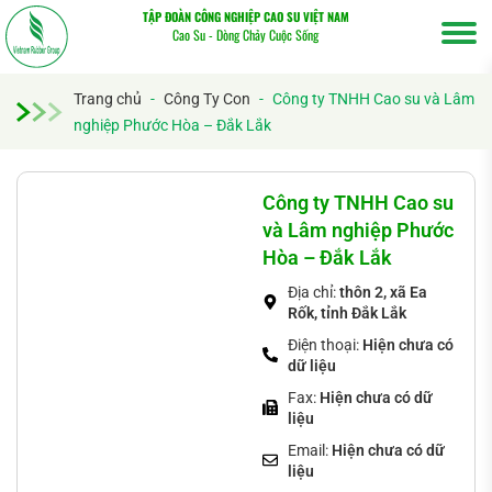
TẬP ĐOÀN CÔNG NGHIỆP CAO SU VIỆT NAM
Cao Su - Dòng Chảy Cuộc Sống
Trang chủ
-
Công Ty Con
-
Công ty TNHH Cao su và Lâm
nghiệp Phước Hòa – Đắk Lắk
Tìm
kiếm...
Công ty TNHH Cao su
và Lâm nghiệp Phước
Hòa – Đắk Lắk
Địa chỉ:
thôn 2, xã Ea
Rốk, tỉnh Đắk Lắk
Điện thoại:
Hiện chưa có
dữ liệu
Fax:
Hiện chưa có dữ
liệu
Email:
Hiện chưa có dữ
liệu