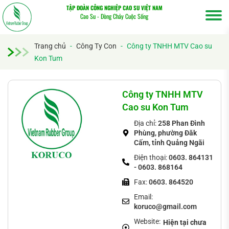
TẬP ĐOÀN CÔNG NGHIỆP CAO SU VIỆT NAM
Cao Su - Dòng Chảy Cuộc Sống
Trang chủ
-
Công Ty Con
-
Công ty TNHH MTV Cao su
Kon Tum
Tìm
kiếm...
Công ty TNHH MTV
Cao su Kon Tum
Địa chỉ:
258 Phan Đình
Phùng, phường Đăk
Cấm, tỉnh Quảng Ngãi
Điện thoại:
0603. 864131
- 0603. 868164
Fax:
0603. 864520
Email:
koruco@gmail.com
Website:
Hiện tại chưa