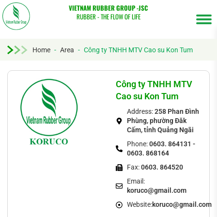
VIETNAM RUBBER GROUP -JSC
RUBBER - THE FLOW OF LIFE
Home
-
Area
-
Công ty TNHH MTV Cao su Kon Tum
Tìm
kiếm...
Công ty TNHH MTV
Cao su Kon Tum
Address:
258 Phan Đình
Phùng, phường Đăk
Cấm, tỉnh Quảng Ngãi
Phone:
0603. 864131 -
0603. 868164
Fax:
0603. 864520
Email:
koruco@gmail.com
Website:
koruco@gmail.com