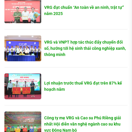
VRG đạt chuẩn “An toàn về an ninh, trật tự”
năm 2025
VRG và VNPT hợp tác thúc đẩy chuyển đổi
số, hướng tới hệ sinh thái công nghiệp xanh,
thông minh
Lợi nhuận trước thuế VRG đạt trên 87% kế
hoạch năm
Công ty mẹ VRG và Cao su Phú Riềng giải
nhất Hội diễn văn nghệ ngành cao su khu
vực Đông Nam bộ