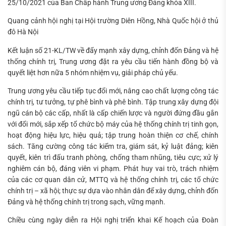
25/10/2021 của Ban Chấp hành Trung ương Đảng khóa XIII.
Quang cảnh hội nghị tại Hội trường Diên Hồng, Nhà Quốc hội ở thủ
đô Hà Nội
Kết luận số 21-KL/TW về đẩy mạnh xây dựng, chỉnh đốn Đảng và hệ
thống chính trị, Trung ương đặt ra yêu cầu tiến hành đồng bộ và
quyết liệt hơn nữa 5 nhóm nhiệm vụ, giải pháp chủ yếu.
Trung ương yêu cầu tiếp tục đổi mới, nâng cao chất lượng công tác
chính trị, tư tưởng, tự phê bình và phê bình. Tập trung xây dựng đội
ngũ cán bộ các cấp, nhất là cấp chiến lược và người đứng đầu gắn
với đổi mới, sắp xếp tổ chức bộ máy của hệ thống chính trị tinh gọn,
hoạt động hiệu lực, hiệu quả; tập trung hoàn thiện cơ chế, chính
sách. Tăng cường công tác kiểm tra, giám sát, kỷ luật đảng; kiên
quyết, kiên trì đấu tranh phòng, chống tham nhũng, tiêu cực; xử lý
nghiêm cán bộ, đáng viên vi phạm. Phát huy vai trò, trách nhiệm
của các cơ quan dân cử, MTTQ và hệ thống chính trị, các tổ chức
chính trị – xã hội; thực sự dựa vào nhân dân để xây dựng, chỉnh đốn
Đảng và hệ thống chính trị trong sạch, vững mạnh.
Chiều cùng ngày diễn ra Hội nghị triển khai Kế hoạch của Đoàn