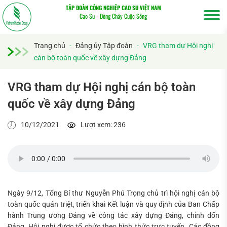
TẬP ĐOÀN CÔNG NGHIỆP CAO SU VIỆT NAM
Cao Su - Dòng Chảy Cuộc Sống
Trang chủ
-
Đảng ủy Tập đoàn
-
VRG tham dự Hội nghị
cán bộ toàn quốc về xây dựng Đảng
VRG tham dự Hội nghị cán bộ toàn
quốc về xây dựng Đảng
10/12/2021
Lượt xem: 236
Tìm
Ngày 9/12, Tổng Bí thư Nguyễn Phú Trọng chủ trì hội nghị cán bộ
kiếm...
toàn quốc quán triệt, triển khai Kết luận và quy định của Ban Chấp
hành Trung ương Đảng về công tác xây dựng Đảng, chỉnh đốn
Đảng. Hội nghị được tổ chức theo hình thức trực tuyến. Các đồng