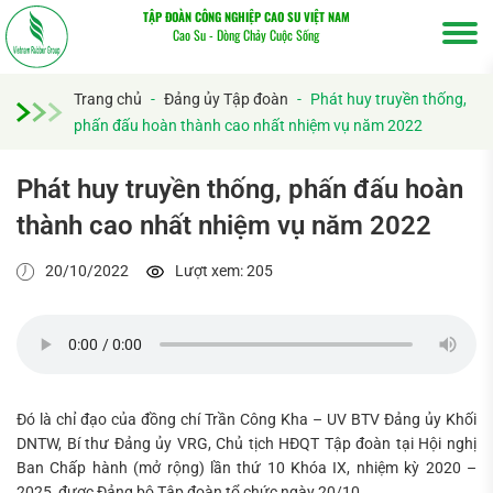
TẬP ĐOÀN CÔNG NGHIỆP CAO SU VIỆT NAM
Cao Su - Dòng Chảy Cuộc Sống
Trang chủ
-
Đảng ủy Tập đoàn
-
Phát huy truyền thống,
phấn đấu hoàn thành cao nhất nhiệm vụ năm 2022
Phát huy truyền thống, phấn đấu hoàn
thành cao nhất nhiệm vụ năm 2022
20/10/2022
Lượt xem: 205
Đó là chỉ đạo của đồng chí Trần Công Kha – UV BTV Đảng ủy Khối
DNTW, Bí thư Đảng ủy VRG, Chủ tịch HĐQT Tập đoàn tại Hội nghị
Ban Chấp hành (mở rộng) lần thứ 10 Khóa IX, nhiệm kỳ 2020 –
2025, được Đảng bộ Tập đoàn tổ chức ngày 20/10.