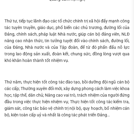
Thứ tư, tiếp tục lãnh đạo các tổ chức chính trị xã hội đẩy mạnh công
tác tuyên truyền, giáo dục, phổ biến các chủ trương, đường lối của
Đảng, chính sách, pháp luật Nhà nước, giúp cán bộ đảng viên, NLĐ
nâng cao nhận thức, tin tưởng tuyệt đối vào chính sách, đường lối,
của Đảng, Nhà nước và của Tập đoàn, để từ đó phấn đấu nỗ lực
trong lao động sản xuất, đoàn kết, chung sức, đồng lòng vượt qua
khó khăn hoàn thành tốt nhiệm vụ.
Thứ năm, thực hiện tốt công tác đào tạo, bồi dưỡng đội ngũ cán bộ
các cấp; Thường xuyên đổi mới, xây dựng phong cách làm việc khoa
học, tập thể, dân chủ; Nâng cao vai trò, trách nhiệm của người đứng
đầu trong việc thực hiện nhiệm vụ; Thực hiện tốt công tác kiểm tra,
giám sát, công tác bảo vệ chính trị nội bộ, quy hoạch, bổ nhiệm cán
bộ, kiện toàn cấp uỷ và nhất là công tác phát triển Đảng…