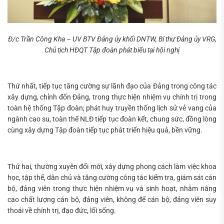
Đ/c Trần Công Kha – UV BTV Đảng ủy khối DNTW, Bí thư Đảng ủy VRG,
Chủ tịch HĐQT Tập đoàn phát biểu tại hội nghị
Thứ nhất, tiếp tục tăng cường sự lãnh đạo của Đảng trong công tác
xây dựng, chỉnh đốn Đảng, trong thực hiện nhiệm vụ chính trị trong
toàn hệ thống Tập đoàn; phát huy truyền thống lịch sử vẻ vang của
ngành cao su, toàn thể NLĐ tiếp tục đoàn kết, chung sức, đồng lòng
cùng xây dựng Tập đoàn tiếp tục phát triển hiệu quả, bền vững.
Thứ hai, thường xuyên đổi mới, xây dựng phong cách làm việc khoa
học, tập thể, dân chủ và tăng cường công tác kiểm tra, giám sát cán
bộ, đảng viên trong thực hiện nhiệm vụ và sinh hoạt, nhằm nâng
cao chất lượng cán bộ, đảng viên, không để cán bộ, đảng viên suy
thoái về chính trị, đạo đức, lối sống.