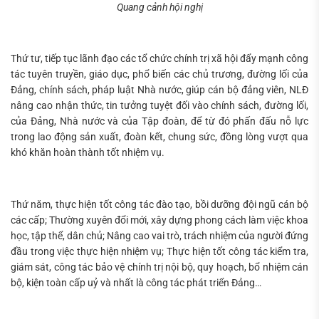
Quang cảnh hội nghị
Thứ tư, tiếp tục lãnh đạo các tổ chức chính trị xã hội đẩy mạnh công
tác tuyên truyền, giáo dục, phổ biến các chủ trương, đường lối của
Đảng, chính sách, pháp luật Nhà nước, giúp cán bộ đảng viên, NLĐ
nâng cao nhận thức, tin tưởng tuyệt đối vào chính sách, đường lối,
của Đảng, Nhà nước và của Tập đoàn, để từ đó phấn đấu nỗ lực
trong lao động sản xuất, đoàn kết, chung sức, đồng lòng vượt qua
khó khăn hoàn thành tốt nhiệm vụ.
Thứ năm, thực hiện tốt công tác đào tạo, bồi dưỡng đội ngũ cán bộ
các cấp; Thường xuyên đổi mới, xây dựng phong cách làm việc khoa
học, tập thể, dân chủ; Nâng cao vai trò, trách nhiệm của người đứng
đầu trong việc thực hiện nhiệm vụ; Thực hiện tốt công tác kiểm tra,
giám sát, công tác bảo vệ chính trị nội bộ, quy hoạch, bổ nhiệm cán
bộ, kiện toàn cấp uỷ và nhất là công tác phát triển Đảng…