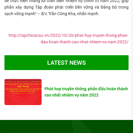
để thực hiện thắng lợi toàn diện nhiệm vụ chính trị năm 2022, góp
phần xây dựng Tập đoàn phát triển bền vững và Đảng bộ trong
sạch vững mạnh“ – đ/c Trần Công Kha, nhấn mạnh.
http://tapchicaosu.vn/2022/10/20/phat-huy-truyen-thong-phan-
dau-hoan-thanh-cao-nhat-nhiem-vu-nam-2022/
LATEST NEWS
Phát huy truyền thống, phấn đấu hoàn thành
cao nhất nhiệm vụ năm 2022