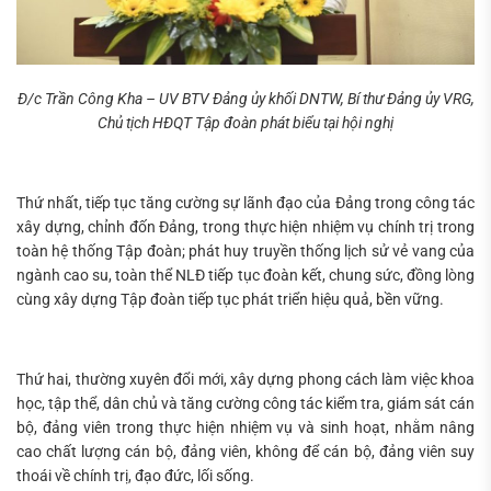
Đ/c Trần Công Kha – UV BTV Đảng ủy khối DNTW, Bí thư Đảng ủy VRG,
Chủ tịch HĐQT Tập đoàn phát biểu tại hội nghị
Thứ nhất, tiếp tục tăng cường sự lãnh đạo của Đảng trong công tác
xây dựng, chỉnh đốn Đảng, trong thực hiện nhiệm vụ chính trị trong
toàn hệ thống Tập đoàn; phát huy truyền thống lịch sử vẻ vang của
ngành cao su, toàn thể NLĐ tiếp tục đoàn kết, chung sức, đồng lòng
cùng xây dựng Tập đoàn tiếp tục phát triển hiệu quả, bền vững.
Thứ hai, thường xuyên đổi mới, xây dựng phong cách làm việc khoa
học, tập thể, dân chủ và tăng cường công tác kiểm tra, giám sát cán
bộ, đảng viên trong thực hiện nhiệm vụ và sinh hoạt, nhằm nâng
cao chất lượng cán bộ, đảng viên, không để cán bộ, đảng viên suy
thoái về chính trị, đạo đức, lối sống.