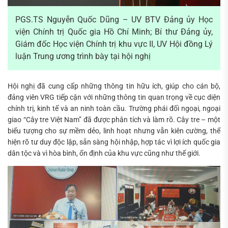
PGS.TS Nguyễn Quốc Dũng – UV BTV Đảng ủy Học
viện Chính trị Quốc gia Hồ Chí Minh; Bí thư Đảng ủy,
Giám đốc Học viện Chính trị khu vực II, UV Hội đồng Lý
luận Trung ương trình bày tại hội nghị
Hội nghị đã cung cấp những thông tin hữu ích, giúp cho cán bộ,
đảng viên VRG tiếp cận với những thông tin quan trọng về cục diện
chính trị, kinh tế và an ninh toàn cầu. Trường phái đối ngoại, ngoại
giao “Cây tre Việt Nam” đã được phân tích và làm rõ. Cây tre – một
biểu tượng cho sự mềm dẻo, linh hoạt nhưng vẫn kiên cường, thể
hiện rõ tư duy độc lập, sẵn sàng hội nhập, hợp tác vì lợi ích quốc gia
dân tộc và vì hòa bình, ổn định của khu vực cũng như thế giới.