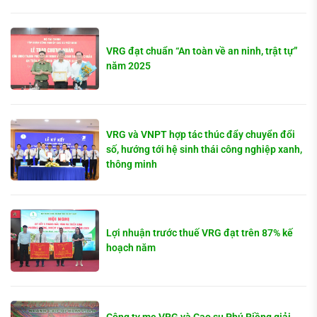
VRG đạt chuẩn “An toàn về an ninh, trật tự”
năm 2025
VRG và VNPT hợp tác thúc đẩy chuyển đổi
số, hướng tới hệ sinh thái công nghiệp xanh,
thông minh
Lợi nhuận trước thuế VRG đạt trên 87% kế
hoạch năm
Công ty mẹ VRG và Cao su Phú Riềng giải