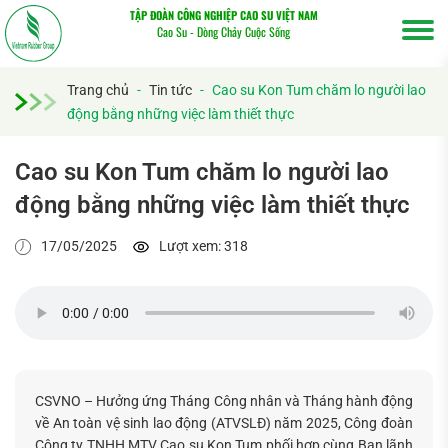
TẬP ĐOÀN CÔNG NGHIỆP CAO SU VIỆT NAM
Cao Su - Dòng Chảy Cuộc Sống
Trang chủ
-
Tin tức
-
Cao su Kon Tum chăm lo người lao
động bằng những việc làm thiết thực
Cao su Kon Tum chăm lo người lao
động bằng những việc làm thiết thực
17/05/2025
Lượt xem: 318
Tìm
kiếm...
CSVNO – Hưởng ứng Tháng Công nhân và Tháng hành động
về An toàn vệ sinh lao động (ATVSLĐ) năm 2025, Công đoàn
Công ty TNHH MTV Cao su Kon Tum phối hợp cùng Ban lãnh