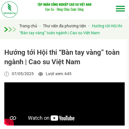
TẬP ĐOÀN CÔNG NGHIỆP CAO SU VIỆT NAM
Cao Su - Dòng Chảy Cuộc Sống
Trang chủ
-
Thư viện đa phương tiện
-
Hướng tới Hội thi
“Bàn tay vàng” toàn ngành | Cao su Việt Nam
Hướng tới Hội thi “Bàn tay vàng” toàn
ngành | Cao su Việt Nam
07/05/2025
Lượt xem: 645
Tìm
kiếm...