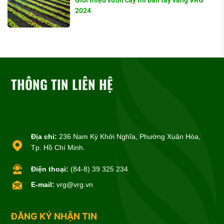
Giới thiệu vườn cây thi bàn tay vàng VRG
2024
THÔNG TIN LIÊN HỆ
Địa chỉ:
236 Nam Kỳ Khởi Nghĩa, Phường Xuân Hòa,
Tp. Hồ Chí Minh.
Điện thoại:
(84-8) 39 325 234
E-mail:
vrg@vrg.vn
ĐĂNG KÝ NHẬN TIN