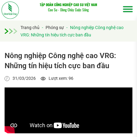
TẬP ĐOÀN CÔNG NGHIỆP CAO SU VIỆT NAM
Cao Su - Dòng Chảy Cuộc Sống
Trang chủ
-
Phóng sự
-
Nông nghiệp Công nghệ cao
VRG: Những tín hiệu tích cực ban đầu
Tìm
kiếm...
Nông nghiệp Công nghệ cao VRG:
Những tín hiệu tích cực ban đầu
31/03/2026
Lượt xem: 96