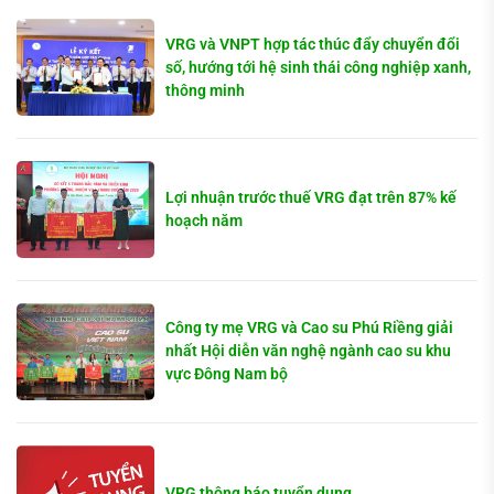
VRG và VNPT hợp tác thúc đẩy chuyển đổi
số, hướng tới hệ sinh thái công nghiệp xanh,
thông minh
Lợi nhuận trước thuế VRG đạt trên 87% kế
hoạch năm
Công ty mẹ VRG và Cao su Phú Riềng giải
nhất Hội diễn văn nghệ ngành cao su khu
vực Đông Nam bộ
VRG thông báo tuyển dụng