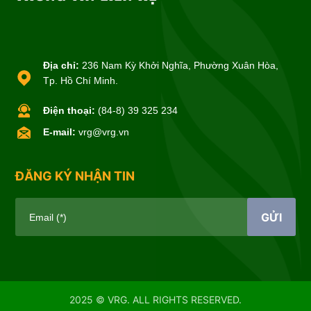
Địa chỉ:
236 Nam Kỳ Khởi Nghĩa, Phường Xuân Hòa,
Tp. Hồ Chí Minh.
Điện thoại:
(84-8) 39 325 234
E-mail:
vrg@vrg.vn
ĐĂNG KÝ NHẬN TIN
GỬI
Email (*)
2025 © VRG. ALL RIGHTS RESERVED.