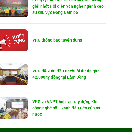
Công ty mẹ VRG và Cao su Phú Riềng
giải nhất Hội diễn văn nghệ ngành cao
su khu vực Đông Nam bộ
VRG thông báo tuyển dụng
VRG đề xuất đầu tư chuỗi dự án gần
42.000 tỷ đồng tại Lâm Đồng
VRG và VNPT hợp tác xây dựng Khu
công nghệ số – xanh đầu tiên của cả
nước