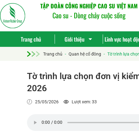
TẬP ĐOÀN CÔNG NGHIỆP CAO SU VIỆT NAM
Cao su - Dòng chảy cuộc sống
Trang chủ
Giới thiệu
Lĩnh vực hoạt độ
Trang chủ
-
Quan hệ cổ đông
-
Tờ trình lựa chọ
Tờ trình lựa chọn đơn vị kiể
2026
25/05/2026
Lượt xem: 33