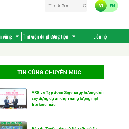
VI
EN
ền vững
Thư viện đa phương tiện
Liên hệ
TIN CÙNG CHUYÊN MỤC
VRG và Tập đoàn Sigenergy hướng đến
xây dựng dự án điện năng lượng mặt
trời kiểu mẫu
Bản tin Tuyên giáo và Dân vận số 5 -