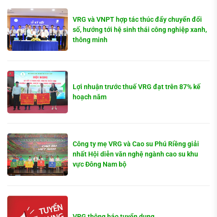
VRG và VNPT hợp tác thúc đẩy chuyển đổi
số, hướng tới hệ sinh thái công nghiệp xanh,
thông minh
Lợi nhuận trước thuế VRG đạt trên 87% kế
hoạch năm
Công ty mẹ VRG và Cao su Phú Riềng giải
nhất Hội diễn văn nghệ ngành cao su khu
vực Đông Nam bộ
VRG thông báo tuyển dụng