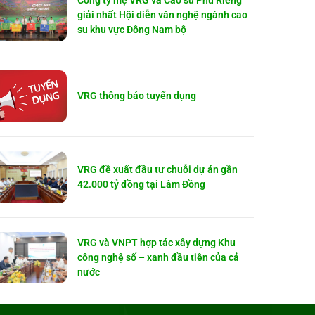
Công ty mẹ VRG và Cao su Phú Riềng
giải nhất Hội diễn văn nghệ ngành cao
su khu vực Đông Nam bộ
VRG thông báo tuyển dụng
VRG đề xuất đầu tư chuỗi dự án gần
42.000 tỷ đồng tại Lâm Đồng
VRG và VNPT hợp tác xây dựng Khu
công nghệ số – xanh đầu tiên của cả
nước