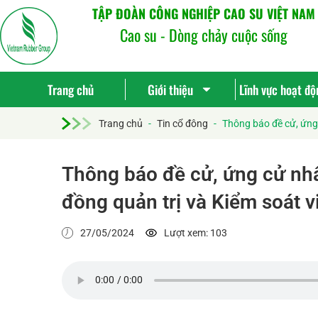
TẬP ĐOÀN CÔNG NGHIỆP CAO SU VIỆT NAM
Cao su - Dòng chảy cuộc sống
Trang chủ
Giới thiệu
Lĩnh vực hoạt độ
Trang chủ
-
Tin cổ đông
-
Thông báo đề cử, ứng
Thông báo đề cử, ứng cử nh
đồng quản trị và Kiểm soát 
27/05/2024
Lượt xem: 103