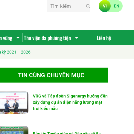
VI
EN
ền vững
Thư viện đa phương tiện
Liên hệ
m kỳ 2021 – 2026
TIN CÙNG CHUYÊN MỤC
VRG và Tập đoàn Sigenergy hướng đến
xây dựng dự án điện năng lượng mặt
trời kiểu mẫu
Bản tin Tuyên giáo và Dân vận số 5 -