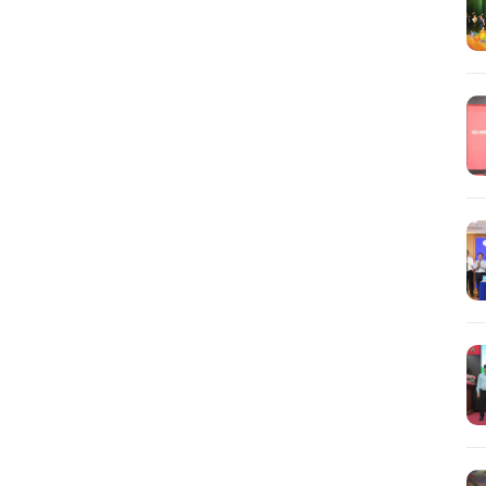
Tìm
kiếm...