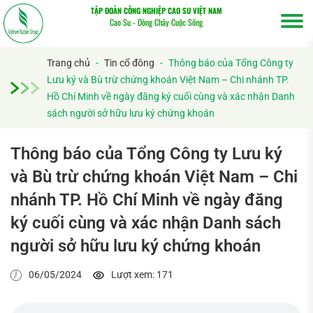
TẬP ĐOÀN CÔNG NGHIỆP CAO SU VIỆT NAM
Cao Su - Dòng Chảy Cuộc Sống
Trang chủ
-
Tin cổ đông
-
Thông báo của Tổng Công ty
Lưu ký và Bù trừ chứng khoán Việt Nam – Chi nhánh TP.
Hồ Chí Minh về ngày đăng ký cuối cùng và xác nhận Danh
sách người sở hữu lưu ký chứng khoán
Thông báo của Tổng Công ty Lưu ký
và Bù trừ chứng khoán Việt Nam – Chi
Tìm
nhánh TP. Hồ Chí Minh về ngày đăng
kiếm...
ký cuối cùng và xác nhận Danh sách
người sở hữu lưu ký chứng khoán
06/05/2024
Lượt xem: 171