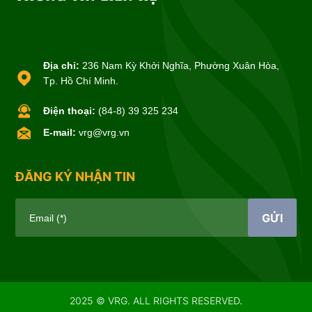
Địa chỉ:
236 Nam Kỳ Khởi Nghĩa, Phường Xuân Hòa,
Tp. Hồ Chí Minh.
Điện thoại:
(84-8) 39 325 234
E-mail:
vrg@vrg.vn
ĐĂNG KÝ NHẬN TIN
GỬI
Email (*)
2025 © VRG. ALL RIGHTS RESERVED.