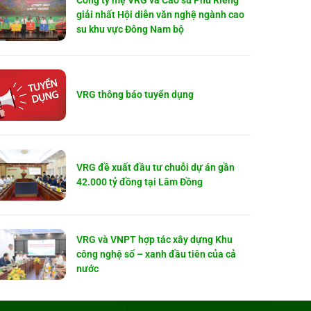
Công ty mẹ VRG và Cao su Phú Riềng
giải nhất Hội diễn văn nghệ ngành cao
su khu vực Đông Nam bộ
VRG thông báo tuyển dụng
VRG đề xuất đầu tư chuỗi dự án gần
42.000 tỷ đồng tại Lâm Đồng
VRG và VNPT hợp tác xây dựng Khu
công nghệ số – xanh đầu tiên của cả
nước