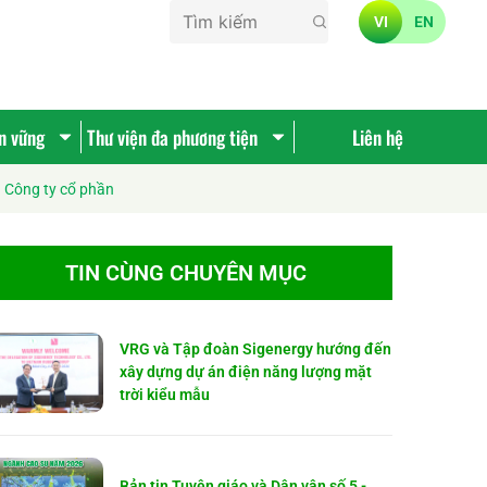
VI
EN
ền vững
Thư viện đa phương tiện
Liên hệ
 Công ty cổ phần
TIN CÙNG CHUYÊN MỤC
VRG và Tập đoàn Sigenergy hướng đến
xây dựng dự án điện năng lượng mặt
trời kiểu mẫu
Bản tin Tuyên giáo và Dân vận số 5 -