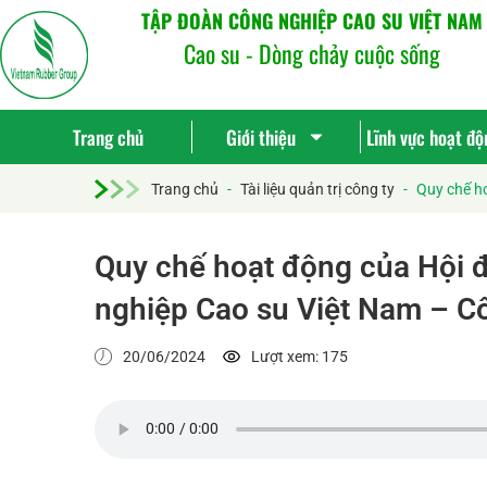
TẬP ĐOÀN CÔNG NGHIỆP CAO SU VIỆT NAM
Cao su - Dòng chảy cuộc sống
Trang chủ
Giới thiệu
Lĩnh vực hoạt độ
Trang chủ
-
Tài liệu quản trị công ty
-
Quy chế h
Quy chế hoạt động của Hội 
nghiệp Cao su Việt Nam – C
20/06/2024
Lượt xem: 175