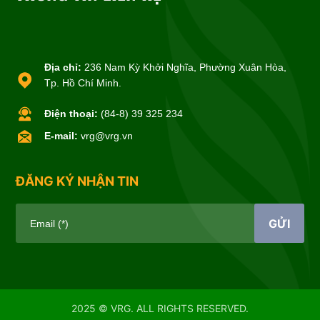
Địa chỉ:
236 Nam Kỳ Khởi Nghĩa, Phường Xuân Hòa,
Tp. Hồ Chí Minh.
Điện thoại:
(84-8) 39 325 234
E-mail:
vrg@vrg.vn
ĐĂNG KÝ NHẬN TIN
GỬI
Email (*)
2025 © VRG. ALL RIGHTS RESERVED.