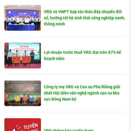
VRG và VNPT hợp tác thúc đẩy chuyển đổi
số, hướng tới hệ sinh thái công nghiệp xanh,
thông minh
Lợi nhuận trước thuế VRG đạt trên 87% kế
hoạch năm
Công ty mẹ VRG và Cao su Phú Riềng giải
nhất Hội diễn văn nghệ ngành cao su khu
vực Đông Nam bộ
VRG thông báo tuyển dụng