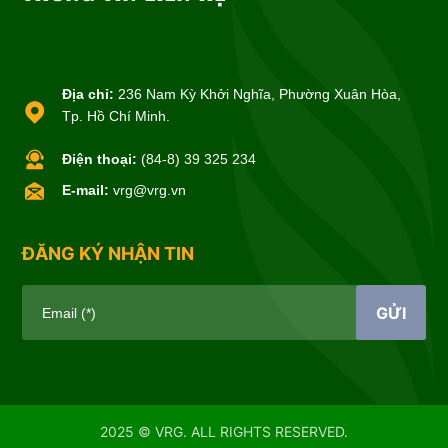
Địa chỉ:
236 Nam Kỳ Khởi Nghĩa, Phường Xuân Hòa,
Tp. Hồ Chí Minh.
Điện thoại:
(84-8) 39 325 234
E-mail:
vrg@vrg.vn
ĐĂNG KÝ NHẬN TIN
GỬI
Email (*)
2025 © VRG. ALL RIGHTS RESERVED.