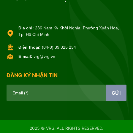
Địa chỉ:
236 Nam Kỳ Khởi Nghĩa, Phường Xuân Hòa,
Tp. Hồ Chí Minh.
Điện thoại:
(84-8) 39 325 234
E-mail:
vrg@vrg.vn
ĐĂNG KÝ NHẬN TIN
GỬI
Email (*)
2025 © VRG. ALL RIGHTS RESERVED.