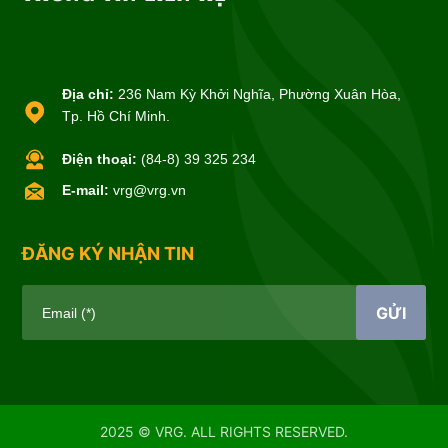
Địa chỉ:
236 Nam Kỳ Khởi Nghĩa, Phường Xuân Hòa,
Tp. Hồ Chí Minh.
Điện thoại:
(84-8) 39 325 234
E-mail:
vrg@vrg.vn
ĐĂNG KÝ NHẬN TIN
GỬI
Email (*)
2025 © VRG. ALL RIGHTS RESERVED.