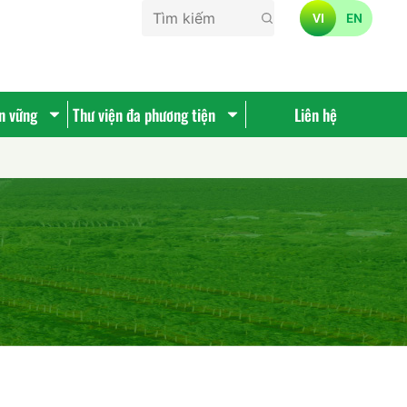
VI
EN
ền vững
Thư viện đa phương tiện
Liên hệ