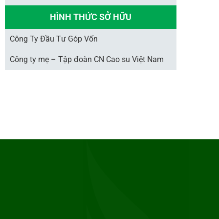
HÌNH THỨC SỞ HỮU
Công Ty Đầu Tư Góp Vốn
Công ty mẹ – Tập đoàn CN Cao su Việt Nam