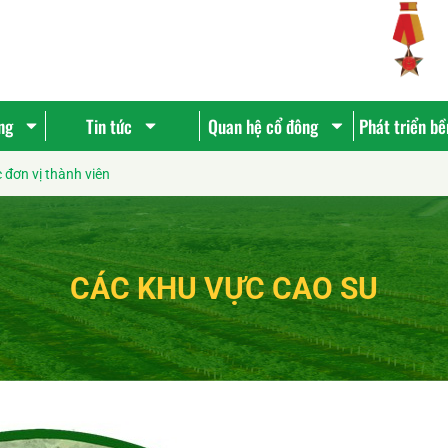
ng
Tin tức
Quan hệ cổ đông
Phát triển b
 đơn vị thành viên
CÁC KHU VỰC CAO SU