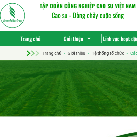
TẬP ĐOÀN CÔNG NGHIỆP CAO SU VIỆT NAM
Cao su - Dòng chảy cuộc sống
Trang chủ
Giới thiệu
Lĩnh vực hoạt độ
Trang chủ
-
Giới thiệu
-
Hệ thống tổ chức
-
Các