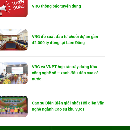
VRG thông báo tuyển dụng
VRG đề xuất đầu tư chuỗi dự án gần
42.000 tỷ đồng tại Lâm Đồng
VRG và VNPT hợp tác xây dựng Khu
công nghệ số – xanh đầu tiên của cả
nước
Cao su Điện Biên giải nhất Hội diễn Văn
nghệ ngành Cao su khu vực I