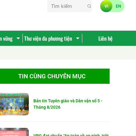
VI
EN
ền vững
Thư viện đa phương tiện
Liên hệ
TIN CÙNG CHUYÊN MỤC
Bản tin Tuyên giáo và Dân vận số 5 -
Tháng 8/2026
VRG đạt chuẩn “An toàn về an ninh, trật