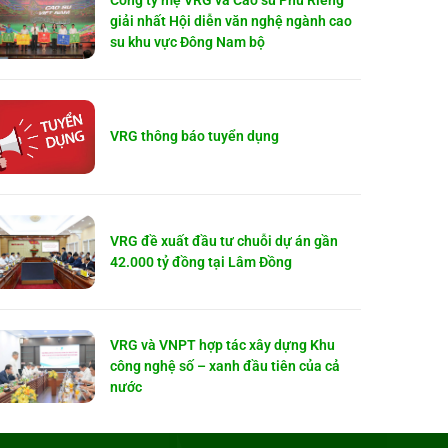
Công ty mẹ VRG và Cao su Phú Riềng
giải nhất Hội diễn văn nghệ ngành cao
su khu vực Đông Nam bộ
VRG thông báo tuyển dụng
VRG đề xuất đầu tư chuỗi dự án gần
42.000 tỷ đồng tại Lâm Đồng
VRG và VNPT hợp tác xây dựng Khu
công nghệ số – xanh đầu tiên của cả
nước