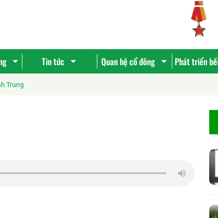
ng
Tin tức
Quan hệ cổ đông
Phát triển b
h Trung