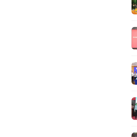
Tìm
kiếm...