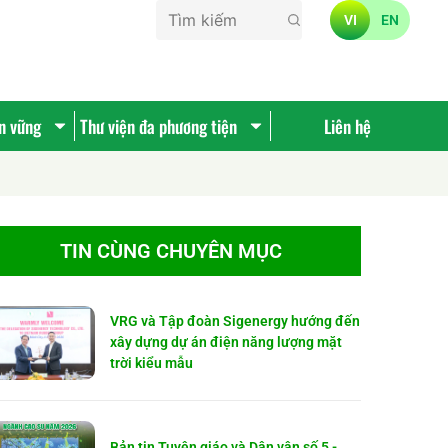
VI
EN
ền vững
Thư viện đa phương tiện
Liên hệ
TIN CÙNG CHUYÊN MỤC
VRG và Tập đoàn Sigenergy hướng đến
xây dựng dự án điện năng lượng mặt
trời kiểu mẫu
Bản tin Tuyên giáo và Dân vận số 5 -