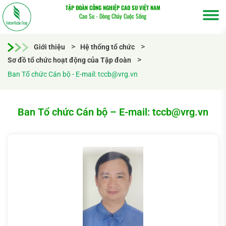
TẬP ĐOÀN CÔNG NGHIỆP CAO SU VIỆT NAM
Cao Su - Dòng Chảy Cuộc Sống
Giới thiệu
Hệ thống tổ chức
Sơ đồ tổ chức hoạt động của Tập đoàn
Ban Tổ chức Cán bộ - E-mail: tccb@vrg.vn
Ban Tổ chức Cán bộ – E-mail: tccb@vrg.vn
Tìm
kiếm...