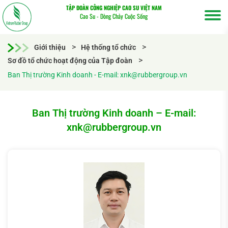
TẬP ĐOÀN CÔNG NGHIỆP CAO SU VIỆT NAM
Cao Su - Dòng Chảy Cuộc Sống
Giới thiệu
Hệ thống tổ chức
Sơ đồ tổ chức hoạt động của Tập đoàn
Ban Thị trường Kinh doanh - E-mail: xnk@rubbergroup.vn
Tìm
Ban Thị trường Kinh doanh – E-mail:
kiếm...
xnk@rubbergroup.vn