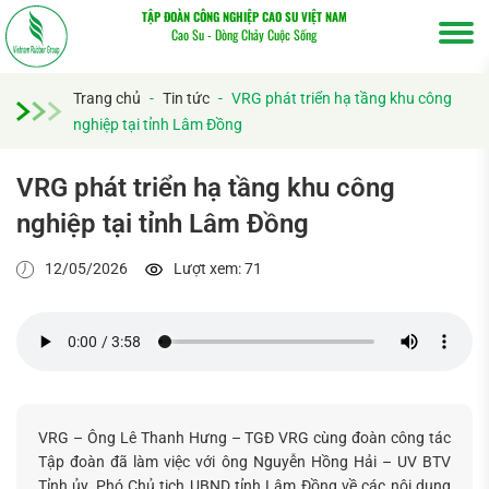
TẬP ĐOÀN CÔNG NGHIỆP CAO SU VIỆT NAM
Cao Su - Dòng Chảy Cuộc Sống
Trang chủ
-
Tin tức
-
VRG phát triển hạ tầng khu công
nghiệp tại tỉnh Lâm Đồng
VRG phát triển hạ tầng khu công
nghiệp tại tỉnh Lâm Đồng
12/05/2026
Lượt xem: 71
VRG – Ông Lê Thanh Hưng – TGĐ VRG cùng đoàn công tác
Tập đoàn đã làm việc với ông Nguyễn Hồng Hải – UV BTV
Tỉnh ủy, Phó Chủ tịch UBND tỉnh Lâm Đồng về các nội dung