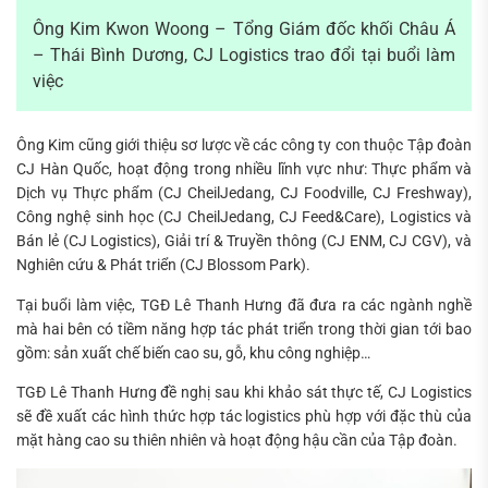
Ông Kim Kwon Woong – Tổng Giám đốc khối Châu Á
– Thái Bình Dương, CJ Logistics trao đổi tại buổi làm
việc
Ông Kim cũng giới thiệu sơ lược về các công ty con thuộc Tập đoàn
CJ Hàn Quốc, hoạt động trong nhiều lĩnh vực như: Thực phẩm và
Dịch vụ Thực phẩm (CJ CheilJedang, CJ Foodville, CJ Freshway),
Công nghệ sinh học (CJ CheilJedang, CJ Feed&Care), Logistics và
Bán lẻ (CJ Logistics), Giải trí & Truyền thông (CJ ENM, CJ CGV), và
Nghiên cứu & Phát triển (CJ Blossom Park).
Tại buổi làm việc, TGĐ Lê Thanh Hưng đã đưa ra các ngành nghề
mà hai bên có tiềm năng hợp tác phát triển trong thời gian tới bao
gồm: sản xuất chế biến cao su, gỗ, khu công nghiệp…
TGĐ Lê Thanh Hưng đề nghị sau khi khảo sát thực tế, CJ Logistics
sẽ đề xuất các hình thức hợp tác logistics phù hợp với đặc thù của
mặt hàng cao su thiên nhiên và hoạt động hậu cần của Tập đoàn.