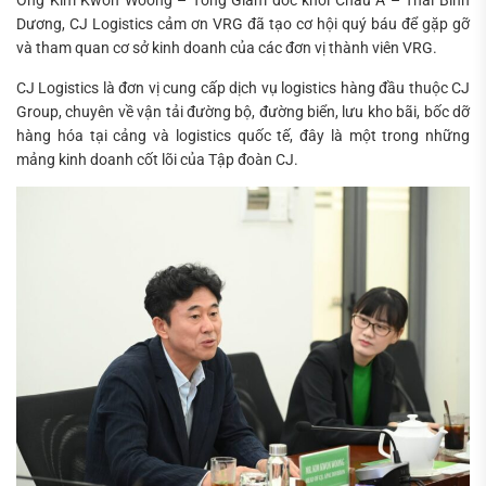
Ông Kim Kwon Woong – Tổng Giám đốc khối Châu Á – Thái Bình
Dương, CJ Logistics cảm ơn VRG đã tạo cơ hội quý báu để gặp gỡ
và tham quan cơ sở kinh doanh của các đơn vị thành viên VRG.
CJ Logistics là đơn vị cung cấp dịch vụ logistics hàng đầu thuộc CJ
Group, chuyên về vận tải đường bộ, đường biển, lưu kho bãi, bốc dỡ
hàng hóa tại cảng và logistics quốc tế, đây là một trong những
mảng kinh doanh cốt lõi của Tập đoàn CJ.