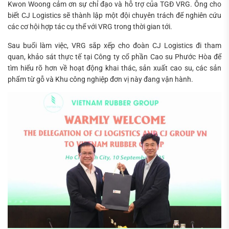
Kwon Woong cảm ơn sự chỉ đạo và hỗ trợ của TGĐ VRG. Ông cho
biết CJ Logistics sẽ thành lập một đội chuyên trách để nghiên cứu
các cơ hội hợp tác cụ thể với VRG trong thời gian tới.
Sau buổi làm việc, VRG sắp xếp cho đoàn CJ Logistics đi tham
quan, khảo sát thực tế tại Công ty cổ phần Cao su Phước Hòa để
tìm hiểu rõ hơn về hoạt động khai thác, sản xuất cao su, các sản
phẩm từ gỗ và Khu công nghiệp đơn vị này đang vận hành.