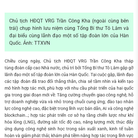
Chủ tịch HĐQT VRG Trần Công Kha (ngoài cùng bên
trái) chụp hình lưu niệm cùng Tổng Bí thư Tô Lâm và
đại biểu cùng lãnh đạo một số tập đoàn lớn của Hàn
Quốc. Ảnh: TTXVN
Chiều cùng ngày, Chủ tịch HĐQT VRG Trần Công Kha tháp
tùng đoàn cấp cao Nhà nước, chủ trì bởi Tổng Bí thư Tô Lâm gặp gỡ
lãnh đạo một số tập đoàn lớn của Hàn Quốc. Tại cuộc gặp, lãnh đạo
các tập đoàn đã trao đổi thẳng thắn, chia sẻ tầm nhìn và kiến tạo
mô hình hợp tác mới, phù hợp với nhu cầu phát triển của hai quốc
gia trong giai đoạn mới về: Tăng cường chuyển giao công nghệ, hỗ
trợ doanh nghiệp vừa và nhỏ trong chuỗi cung ứng; đào tạo nhân
lực công nghệ cao, đặc biệt trong lĩnh vực bán dẫn, AI và công nghệ
blockchain…; hợp tác phát triển cơ sở hạ tầng chiến lược như khí
hóa lỏng (LNG), đường sắt tốc độ cao, năng lượng mới; thúc đẩy
ứng dụng công nghệ sinh học trong sản xuất xanh, kinh tế tuần
hoàn và giảm phát thải; khám phá tiềm năng hợp tác trong lĩnh vực