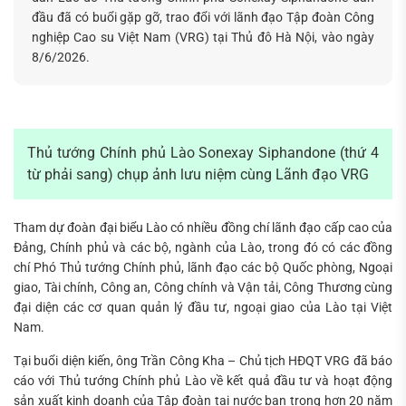
Tìm
đầu đã có buổi gặp gỡ, trao đổi với lãnh đạo Tập đoàn Công
kiếm...
nghiệp Cao su Việt Nam (VRG) tại Thủ đô Hà Nội, vào ngày
8/6/2026.
Thủ tướng Chính phủ Lào Sonexay Siphandone (thứ 4
từ phải sang) chụp ảnh lưu niệm cùng Lãnh đạo VRG
Tham dự đoàn đại biểu Lào có nhiều đồng chí lãnh đạo cấp cao của
Đảng, Chính phủ và các bộ, ngành của Lào, trong đó có các đồng
chí Phó Thủ tướng Chính phủ, lãnh đạo các bộ Quốc phòng, Ngoại
giao, Tài chính, Công an, Công chính và Vận tải, Công Thương cùng
đại diện các cơ quan quản lý đầu tư, ngoại giao của Lào tại Việt
Nam.
Tại buổi diện kiến, ông Trần Công Kha – Chủ tịch HĐQT VRG đã báo
cáo với Thủ tướng Chính phủ Lào về kết quả đầu tư và hoạt động
sản xuất kinh doanh của Tập đoàn tại nước bạn trong hơn 20 năm