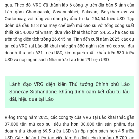
qua. Theo đó, VRG đã thành lập 6 công ty trên địa bàn 5 tỉnh của
Lào gồm Champasak, Savannakhet, Salavan, Bolykhamxay và
Oudomxay, với tổng vốn đăng ký đầu tư đạt 254,54 triệu USD. Tập
đoàn đã đầu tư 3 nhà máy chế biến mủ cao su với tổng công suất
thiết kế 34.000 tấn/năm; đưa vào khai thác hơn 24.555 ha cao su
trên tổng diện tích trồng 26.645 ha. Tính đến cuối năm 2025, các dự
án của VRG tại Lào đã khai thác gần 380 nghìn tấn mủ cao su, đạt
doanh thu hơn 621 triệu USD, kim ngạch xuất khẩu trên 530 triệu
USD và nộp ngân sách Nhà nước Lào hơn 29 triệu USD.
Lãnh đạo VRG diện kiến Thủ tướng Chính phủ Lào
Sonexay Siphandone, khẳng định cam kết đầu tư lâu
dài, hiệu quả tại Lào
Riêng trong năm 2025, các công ty của VRG tại Lào khai thác gần
37.000 tấn mủ cao su, tiêu thụ hơn 38.000 tấn sản phẩm, đạt
doanh thu khoảng 69,5 triệu USD và nộp ngân sách hơn 4,5 triệu
USD. Các dự án hiện tạo việc làm ổn định cho khoảng 5.700 lao