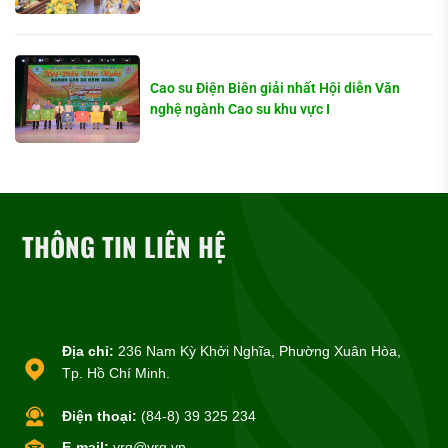
Cao su Điện Biên giải nhất Hội diễn Văn
nghệ ngành Cao su khu vực I
THÔNG TIN LIÊN HỆ
Địa chỉ:
236 Nam Kỳ Khởi Nghĩa, Phường Xuân Hòa,
Tp. Hồ Chí Minh.
Điện thoại:
(84-8) 39 325 234
E-mail:
vrg@vrg.vn