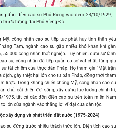
ảng đồn điền cao su Phú Riềng vào đêm 28/10/1929,
 trước tượng đài Phú Riềng Đỏ.
 Mỹ, công nhân cao su tiếp tục phát huy tinh thần yêu
háng Tám, ngành cao su gặp nhiều khó khăn khi gần
 55.000 công nhân thất nghiệp. Tuy nhiên, dưới sự lãnh
o su, công nhân đã tiếp quản cơ sở vật chất, tăng gia
ại sự tái chiếm của thực dân Pháp. Họ tham gia “Mặt trận
a địch, gây thiệt hại lớn cho tư bản Pháp, đồng thời tham
âm lược. Trong kháng chiến chống Mỹ, công nhân cao su
n chủ, cải thiện đời sống, xây dựng lực lượng chính trị,
4/1975, tất cả các đồn điền cao su trên toàn miền Nam
o lớn của ngành vào thắng lợi vĩ đại của dân tộc.
c xây dựng và phát triển đất nước (1975-2024)
o su đứng trước nhiều thách thức lớn. Diện tích cao su