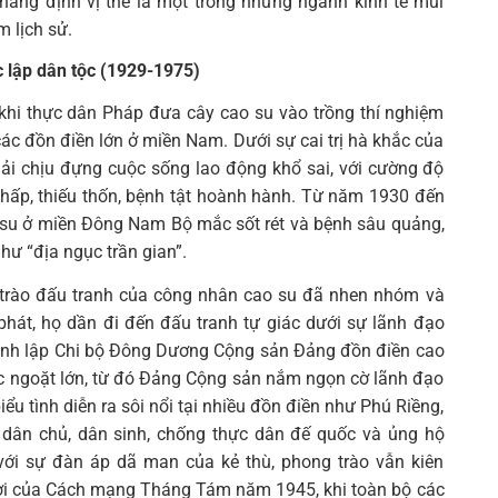
hẳng định vị thế là một trong những ngành kinh tế mũi
Tìm
 lịch sử.
kiếm...
 lập dân tộc (1929-1975)
 khi thực dân Pháp đưa cây cao su vào trồng thí nghiệm
ác đồn điền lớn ở miền Nam. Dưới sự cai trị hà khắc của
ải chịu đựng cuộc sống lao động khổ sai, với cường độ
 thấp, thiếu thốn, bệnh tật hoành hành. Từ năm 1930 đến
 su ở miền Đông Nam Bộ mắc sốt rét và bệnh sâu quảng,
hư “địa ngục trần gian”.
g trào đấu tranh của công nhân cao su đã nhen nhóm và
hát, họ dần đi đến đấu tranh tự giác dưới sự lãnh đạo
hành lập Chi bộ Đông Dương Cộng sản Đảng đồn điền cao
 ngoặt lớn, từ đó Đảng Cộng sản nắm ngọn cờ lãnh đạo
ểu tình diễn ra sôi nổi tại nhiều đồn điền như Phú Riềng,
n dân chủ, dân sinh, chống thực dân đế quốc và ủng hộ
với sự đàn áp dã man của kẻ thù, phong trào vẫn kiên
 lợi của Cách mạng Tháng Tám năm 1945, khi toàn bộ các