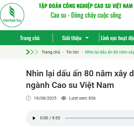
TẬP ĐOÀN CÔNG NGHIỆP CAO SU VIỆT NAM
Cao su - Dòng chảy cuộc sống
Trang chủ
Giới thiệu
Lĩnh vực hoạt độ
Trang chủ
-
Tin tức
-
Nhìn lại dấu ấn 80 năm x
Nhìn lại dấu ấn 80 năm xây 
ngành Cao su Việt Nam
19/08/2025
Lượt xem: 836