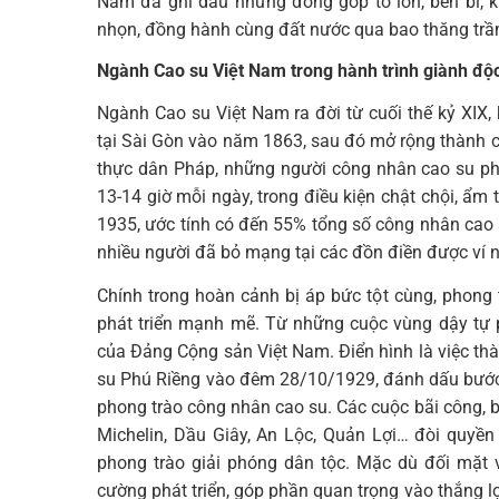
Nam đã ghi dấu những đóng góp to lớn, bền bỉ, k
nhọn, đồng hành cùng đất nước qua bao thăng trầm
Ngành Cao su Việt Nam trong hành trình giành độc
Ngành Cao su Việt Nam ra đời từ cuối thế kỷ XIX,
tại Sài Gòn vào năm 1863, sau đó mở rộng thành c
thực dân Pháp, những người công nhân cao su ph
13-14 giờ mỗi ngày, trong điều kiện chật chội, ẩm
1935, ước tính có đến 55% tổng số công nhân cao
nhiều người đã bỏ mạng tại các đồn điền được ví n
Chính trong hoàn cảnh bị áp bức tột cùng, phon
phát triển mạnh mẽ. Từ những cuộc vùng dậy tự p
của Đảng Cộng sản Việt Nam. Điển hình là việc t
su Phú Riềng vào đêm 28/10/1929, đánh dấu bước
phong trào công nhân cao su. Các cuộc bãi công, bi
Michelin, Dầu Giây, An Lộc, Quản Lợi… đòi quyề
phong trào giải phóng dân tộc. Mặc dù đối mặt 
cường phát triển, góp phần quan trọng vào thắng