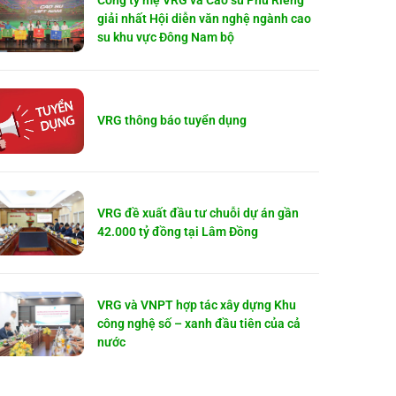
Công ty mẹ VRG và Cao su Phú Riềng
giải nhất Hội diễn văn nghệ ngành cao
su khu vực Đông Nam bộ
VRG thông báo tuyển dụng
VRG đề xuất đầu tư chuỗi dự án gần
42.000 tỷ đồng tại Lâm Đồng
VRG và VNPT hợp tác xây dựng Khu
công nghệ số – xanh đầu tiên của cả
nước