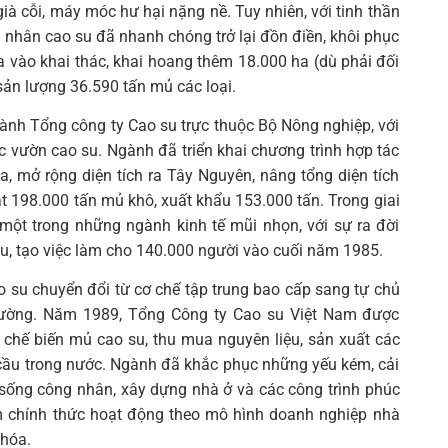
ià cỗi, máy móc hư hại nặng nề. Tuy nhiên, với tinh thần
g nhân cao su đã nhanh chóng trở lại đồn điền, khôi phục
 vào khai thác, khai hoang thêm 18.000 ha (dù phải đối
sản lượng 36.590 tấn mủ các loại.
nh Tổng công ty Cao su trực thuộc Bộ Nông nghiệp, với
c vườn cao su. Ngành đã triển khai chương trình hợp tác
a, mở rộng diện tích ra Tây Nguyên, nâng tổng diện tích
t 198.000 tấn mủ khô, xuất khẩu 153.000 tấn. Trong giai
một trong những ngành kinh tế mũi nhọn, với sự ra đời
u, tạo việc làm cho 140.000 người vào cuối năm 1985.
o su chuyển đổi từ cơ chế tập trung bao cấp sang tự chủ
trường. Năm 1989, Tổng Công ty Cao su Việt Nam được
, chế biến mủ cao su, thu mua nguyên liệu, sản xuất các
cầu trong nước. Ngành đã khắc phục những yếu kém, cải
ời sống công nhân, xây dựng nhà ở và các công trình phúc
m chính thức hoạt động theo mô hình doanh nghiệp nhà
 hóa.