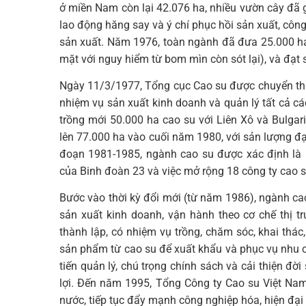
ở miền Nam còn lại 42.076 ha, nhiều vườn cây đã g
lao động hăng say và ý chí phục hồi sản xuất, côn
sản xuất. Năm 1976, toàn ngành đã đưa 25.000 ha
mặt với nguy hiểm từ bom mìn còn sót lại), và đạt 
Ngày 11/3/1977, Tổng cục Cao su được chuyển thà
nhiệm vụ sản xuất kinh doanh và quản lý tất cả cá
trồng mới 50.000 ha cao su với Liên Xô và Bulgari
lên 77.000 ha vào cuối năm 1980, với sản lượng đạ
đoạn 1981-1985, ngành cao su được xác định là 
của Binh đoàn 23 và việc mở rộng 18 công ty cao s
Bước vào thời kỳ đổi mới (từ năm 1986), ngành ca
sản xuất kinh doanh, vận hành theo cơ chế thị 
thành lập, có nhiệm vụ trồng, chăm sóc, khai thác
sản phẩm từ cao su để xuất khẩu và phục vụ nhu 
tiến quản lý, chú trọng chính sách và cải thiện đ
lợi. Đến năm 1995, Tổng Công ty Cao su Việt Na
nước, tiếp tục đẩy mạnh công nghiệp hóa, hiện đại