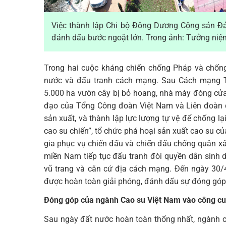
Việc thành lập Chi bộ Đông Dương Cộng sản Đ
đánh dấu bước ngoặt lớn. Trong ảnh: Tưởng niệm
Trong hai cuộc kháng chiến chống Pháp và chống
nước và đấu tranh cách mạng. Sau Cách mạng T
5.000 ha vườn cây bị bỏ hoang, nhà máy đóng cửa,
đạo của Tổng Công đoàn Việt Nam và Liên đoàn ca
sản xuất, và thành lập lực lượng tự vệ để chống l
cao su chiến”, tổ chức phá hoại sản xuất cao su củ
gia phục vụ chiến đấu và chiến đấu chống quân x
miền Nam tiếp tục đấu tranh đòi quyền dân sinh dâ
vũ trang và căn cứ địa cách mạng. Đến ngày 30/
được hoàn toàn giải phóng, đánh dấu sự đóng góp t
Đóng góp của ngành Cao su Việt Nam vào công cuộ
Sau ngày đất nước hoàn toàn thống nhất, ngành ca