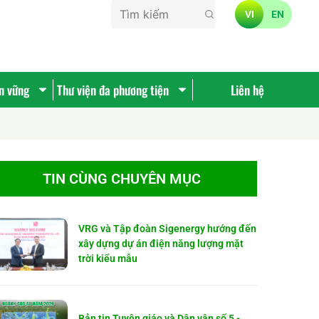
VI
EN
ền vững
Thư viện đa phương tiện
Liên hệ
TIN CÙNG CHUYÊN MỤC
VRG và Tập đoàn Sigenergy hướng đến
xây dựng dự án điện năng lượng mặt
trời kiểu mẫu
Bản tin Tuyên giáo và Dân vận số 5 -