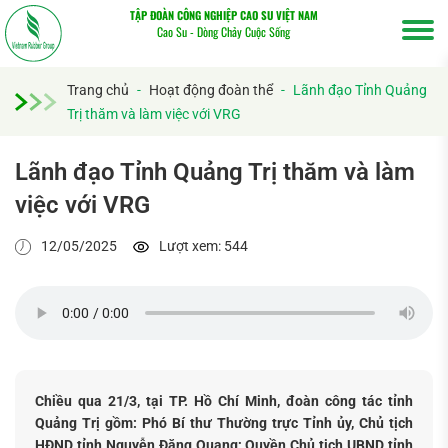
TẬP ĐOÀN CÔNG NGHIỆP CAO SU VIỆT NAM
Cao Su - Dòng Chảy Cuộc Sống
Trang chủ
-
Hoạt động đoàn thể
-
Lãnh đạo Tỉnh Quảng
Trị thăm và làm việc với VRG
Lãnh đạo Tỉnh Quảng Trị thăm và làm
việc với VRG
12/05/2025
Lượt xem: 544
Tìm
kiếm...
Chiều qua 21/3, tại TP. Hồ Chí Minh, đoàn công tác tỉnh
Quảng Trị gồm: Phó Bí thư Thường trực Tỉnh ủy, Chủ tịch
HĐND tỉnh Nguyễn Đăng Quang; Quyền Chủ tịch UBND tỉnh