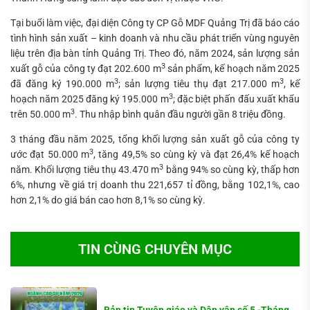
Tại buổi làm việc, đại diện Công ty CP Gỗ MDF Quảng Trị đã báo cáo
tình hình sản xuất – kinh doanh và nhu cầu phát triển vùng nguyên
liệu trên địa bàn tỉnh Quảng Trị. Theo đó, năm 2024, sản lượng sản
3
xuất gỗ của công ty đạt 202.600 m
sản phẩm, kế hoạch năm 2025
3
3
đã đăng ký 190.000 m
; sản lượng tiêu thụ đạt 217.000 m
, kế
3
hoạch năm 2025 đăng ký 195.000 m
; đặc biệt phấn đấu xuất khẩu
3
trên 50.000 m
. Thu nhập bình quân đầu người gần 8 triệu đồng.
3 tháng đầu năm 2025, tổng khối lượng sản xuất gỗ của công ty
3
ước đạt 50.000 m
, tăng 49,5% so cùng kỳ và đạt 26,4% kế hoạch
3
năm. Khối lượng tiêu thụ 43.470 m
bằng 94% so cùng kỳ, thấp hơn
6%, nhưng về giá trị doanh thu 221,657 tỉ đồng, bằng 102,1%, cao
hơn 2,1% do giá bán cao hơn 8,1% so cùng kỳ.
TIN CÙNG CHUYÊN MỤC
Bản tin Tuyên giáo và Dân vận số 5 -Tháng