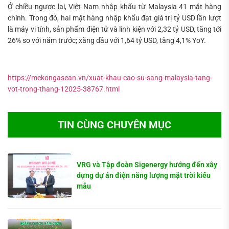
Ở chiều ngược lại, Việt Nam nhập khẩu từ Malaysia 41 mặt hàng
chính. Trong đó, hai mặt hàng nhập khẩu đạt giá trị tỷ USD lần lượt
là máy vi tính, sản phẩm điện tử và linh kiện với 2,32 tỷ USD, tăng tới
26% so với năm trước; xăng dầu với 1,64 tỷ USD, tăng 4,1% YoY.
https://mekongasean.vn/xuat-khau-cao-su-sang-malaysia-tang-
vot-trong-thang-12025-38767.html
TIN CÙNG CHUYÊN MỤC
VRG và Tập đoàn Sigenergy hướng đến xây
dựng dự án điện năng lượng mặt trời kiểu
mẫu