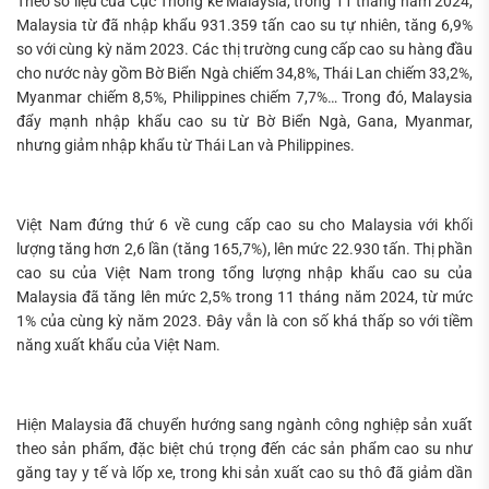
Theo số liệu của Cục Thống kê Malaysia, trong 11 tháng năm 2024,
Malaysia từ đã nhập khẩu 931.359 tấn cao su tự nhiên, tăng 6,9%
so với cùng kỳ năm 2023. Các thị trường cung cấp cao su hàng đầu
cho nước này gồm Bờ Biển Ngà chiếm 34,8%, Thái Lan chiếm 33,2%,
Myanmar chiếm 8,5%, Philippines chiếm 7,7%… Trong đó, Malaysia
đẩy mạnh nhập khẩu cao su từ Bờ Biển Ngà, Gana, Myanmar,
nhưng giảm nhập khẩu từ Thái Lan và Philippines.
Việt Nam đứng thứ 6 về cung cấp cao su cho Malaysia với khối
lượng tăng hơn 2,6 lần (tăng 165,7%), lên mức 22.930 tấn. Thị phần
cao su của Việt Nam trong tổng lượng nhập khẩu cao su của
Malaysia đã tăng lên mức 2,5% trong 11 tháng năm 2024, từ mức
1% của cùng kỳ năm 2023. Đây vẫn là con số khá thấp so với tiềm
năng xuất khẩu của Việt Nam.
Hiện Malaysia đã chuyển hướng sang ngành công nghiệp sản xuất
theo sản phẩm, đặc biệt chú trọng đến các sản phẩm cao su như
găng tay y tế và lốp xe, trong khi sản xuất cao su thô đã giảm dần