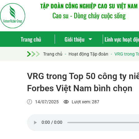
TẬP ĐOÀN CÔNG NGHIỆP CAO SU VIỆT NAM
Cao su - Dòng chảy cuộc sống
Trang chủ
Giới thiệu
Lĩnh vực hoạt độ
Trang chủ
-
Hoạt động Tập đoàn
-
VRG trong To
VRG trong Top 50 công ty ni
Forbes Việt Nam bình chọn
14/07/2025
Lượt xem: 287