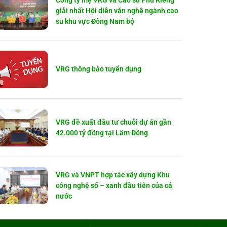
Công ty mẹ VRG và Cao su Phú Riềng
giải nhất Hội diễn văn nghệ ngành cao
su khu vực Đông Nam bộ
VRG thông báo tuyển dụng
VRG đề xuất đầu tư chuỗi dự án gần
42.000 tỷ đồng tại Lâm Đồng
VRG và VNPT hợp tác xây dựng Khu
công nghệ số – xanh đầu tiên của cả
nước