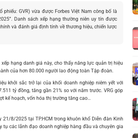
 phiếu: GVR) vừa được Forbes Việt Nam công bố là
2025”. Danh sách xếp hạng thường niên uy tín được
chính và đánh giá định tính về thương hiệu, chiến lược
Tìm
kiếm...
g xếp hạng danh giá này, cho thấy năng lực quản trị hiệu
 hành của hơn 80.000 người lao động toàn Tập đoàn.
u khởi sắc trở lại của khối doanh nghiệp niêm yết với
67.511 tỷ đồng, tăng gần 21% so với năm trước. VRG góp
ợt kế hoạch, vốn hóa thị trường tăng cao…
ày 21/8/2025 tại TP.HCM trong khuôn khổ Diễn đàn Kinh
uy tụ các lãnh đạo doanh nghiệp hàng đầu và chuyên gia