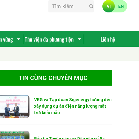
VI
EN
ền vững
Thư viện đa phương tiện
Liên hệ
TIN CÙNG CHUYÊN MỤC
VRG và Tập đoàn Sigenergy hướng đến
xây dựng dự án điện năng lượng mặt
trời kiểu mẫu
Bản tin Tuyên giáo và Dân vận số 5 -