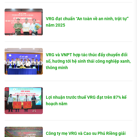
VRG đạt chuẩn “An toàn về an ninh, trật tự”
năm 2025
VRG và VNPT hợp tác thúc đẩy chuyển đổi
số, hướng tới hệ sinh thái công nghiệp xanh,
thông minh
Lợi nhuận trước thuế VRG đạt trên 87% kế
hoạch năm
Công ty mẹ VRG và Cao su Phú Riềng giải