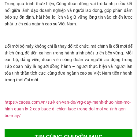
Trong quá trình thực hiện, Công đoàn đóng vai trò là nhịp cầu kết
nối giữa lãnh đạo doanh nghiệp và người lao động, góp phần đảm
bảo sự ổn định, hài hòa lợi ích và giữ vững lòng tin vào chiến lược
phát triển của ngành cao su Việt Nam.
Đổi mới bộ máy không chỉ là thay đổi tổ chức, mà chính là đổi mới để
thích ứng, để tiến xa hơn trong hành trình phát triển bền vững. Mỗi
cán bộ, đảng viên, đoàn viên công đoàn và người lao động trong
Tập đoàn hãy là người đồng hành – người thực hiện và người lan
tỏa tinh thần tích cực, cùng đưa ngành cao su Việt Nam tiến nhanh
trong thời đại mới.
https://caosu.com.vn/su-kien-van-de/vrg-day-manh-thuc-hien-mo-
hinh-quan-ly-2-cap-buoc-di-chien-luoc-trong-doi-moi-va-tinh-gon-
bo-may/
TIN CÙNG CHUYÊN MỤC