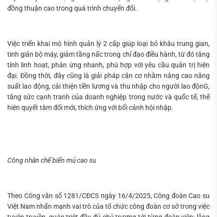
đồng thuận cao trong quá trình chuyển đổi.
Việc triển khai mô hình quản lý 2 cấp giúp loại bỏ khâu trung gian,
tinh giản bộ máy, giảm tầng nấc trong chỉ đạo điều hành, từ đó tăng
tính linh hoạt, phản ứng nhanh, phù hợp với yêu cầu quản trị hiện
đại. Đồng thời, đây cũng là giải pháp căn cơ nhằm nâng cao năng
suất lao động, cải thiện tiền lương và thu nhập cho người lao độnG,
tăng sức cạnh tranh của doanh nghiệp trong nước và quốc tế, thể
hiện quyết tâm đổi mới, thích ứng với bối cảnh hội nhập.
Công nhân chế biến mủ cao su
Theo Công văn số 1281/CĐCS ngày 16/4/2025, Công đoàn Cao su
Việt Nam nhấn mạnh vai trò của tổ chức công đoàn cơ sở trong việc
tuyên truyền, quán triệt đầy đủ chủ trương tới từng đoàn viên; lắng