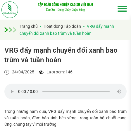
TẬP ĐOÀN CÔNG NGHIỆP CAO SU VIỆT NAM
Cao Su - Dòng Chảy Cuộc Sống
Trang chủ
-
Hoạt động Tập đoàn
-
VRG đẩy mạnh
chuyển đổi xanh bao trùm và tuần hoàn
Tìm
kiếm...
VRG đẩy mạnh chuyển đổi xanh bao
trùm và tuần hoàn
24/04/2025
Lượt xem: 146
Trong những năm qua, VRG đẩy mạnh chuyển đổi xanh bao trùm
và tuần hoàn, đảm bảo tính bền vững trong toàn bộ chuỗi cung
ứng, chung tay vì môi trường.