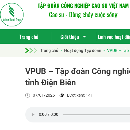
TẬP ĐOÀN CÔNG NGHIỆP CAO SU VIỆT NAM
Cao su - Dòng chảy cuộc sống
Trang chủ
Giới thiệu
Lĩnh vực hoạt độ
Trang chủ
-
Hoạt động Tập đoàn
-
VPUB – Tập đ
VPUB – Tập đoàn Công nghiệ
tỉnh Điện Biên
07/01/2025
Lượt xem: 141