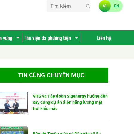
VI
EN
ền vững
Thư viện đa phương tiện
Liên hệ
TIN CÙNG CHUYÊN MỤC
VRG và Tập đoàn Sigenergy hướng đến
xây dựng dự án điện năng lượng mặt
trời kiểu mẫu
Bản tin Tuyên giáo và Dân vận số 5 -