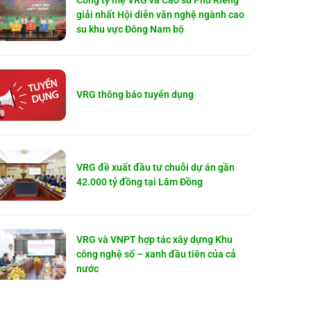
Công ty mẹ VRG và Cao su Phú Riềng
giải nhất Hội diễn văn nghệ ngành cao
su khu vực Đông Nam bộ
VRG thông báo tuyển dụng
VRG đề xuất đầu tư chuỗi dự án gần
42.000 tỷ đồng tại Lâm Đồng
VRG và VNPT hợp tác xây dựng Khu
công nghệ số – xanh đầu tiên của cả
nước