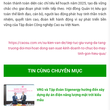
hoàn thành toàn diện các chỉ tiêu kế hoạch năm 2025, tạo đà vững
chắc cho giai đoạn phát triển tiếp theo. Hội đồng Quản trị kêu gọi
toàn thể lãnh đạo, cán bộ, người lao động phát huy tinh thần trách
nhiệm, quyết tâm cao, đoàn kết hành động vì sự phát triển bền
vững của Tập đoàn Công nghiệp Cao su Việt Nam.
https://caosu.com.vn/su-kien-van-de/tiep-tuc-giu-vung-da-tang-
truong-doi-moi-hoat-dong-san-xuat-kinh-doanh-to-chuc-bo-may-
tinh-gon-hieu-qua/
TIN CÙNG CHUYÊN MỤC
VRG và Tập đoàn Sigenergy hướng đến xây
dựng dự án điện năng lượng mặt trời kiểu
mẫu