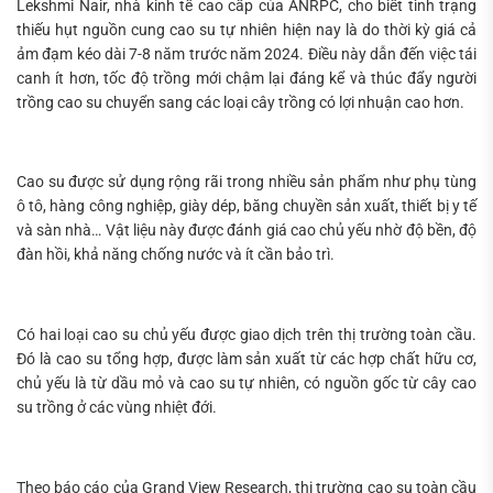
Lekshmi Nair, nhà kinh tế cao cấp của ANRPC, cho biết tình trạng
thiếu hụt nguồn cung cao su tự nhiên hiện nay là do thời kỳ giá cả
ảm đạm kéo dài 7-8 năm trước năm 2024. Điều này dẫn đến việc tái
canh ít hơn, tốc độ trồng mới chậm lại đáng kể và thúc đẩy người
trồng cao su chuyển sang các loại cây trồng có lợi nhuận cao hơn.
Cao su được sử dụng rộng rãi trong nhiều sản phẩm như phụ tùng
ô tô, hàng công nghiệp, giày dép, băng chuyền sản xuất, thiết bị y tế
và sàn nhà… Vật liệu này được đánh giá cao chủ yếu nhờ độ bền, độ
đàn hồi, khả năng chống nước và ít cần bảo trì.
Có hai loại cao su chủ yếu được giao dịch trên thị trường toàn cầu.
Đó là cao su tổng hợp, được làm sản xuất từ các hợp chất hữu cơ,
chủ yếu là từ dầu mỏ và cao su tự nhiên, có nguồn gốc từ cây cao
su trồng ở các vùng nhiệt đới.
Theo báo cáo của Grand View Research, thị trường cao su toàn cầu