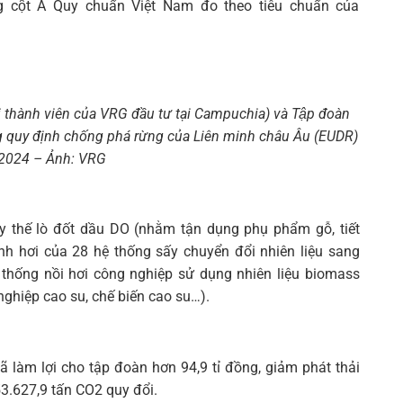
ng cột A Quy chuẩn Việt Nam đo theo tiêu chuẩn của
hành viên của VRG đầu tư tại Campuchia) và Tập đoàn
g quy định chống phá rừng của Liên minh châu Âu (EUDR)
-2024 – Ảnh: VRG
y thế lò đốt dầu DO (nhằm tận dụng phụ phẩm gỗ, tiết
inh hơi của 28 hệ thống sấy chuyển đổi nhiên liệu sang
ệ thống nồi hơi công nghiệp sử dụng nhiên liệu biomass
nghiệp cao su, chế biến cao su…).
ã làm lợi cho tập đoàn hơn 94,9 tỉ đồng, giảm phát thải
53.627,9 tấn CO2 quy đổi.