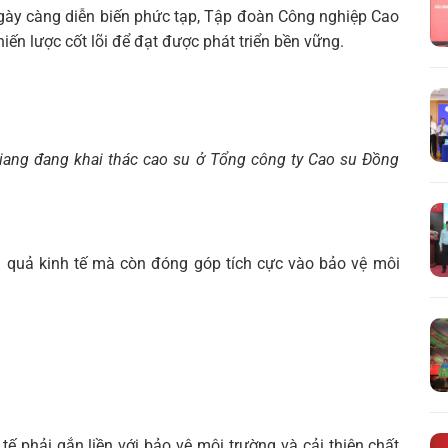
ngày càng diễn biến phức tạp, Tập đoàn Công nghiệp Cao
iến lược cốt lõi để đạt được phát triển bền vững.
Giang đang khai thác cao su ở Tổng công ty Cao su Đồng
u quả kinh tế mà còn đóng góp tích cực vào bảo vệ môi
tế phải gắn liền với bảo vệ môi trường và cải thiện chất