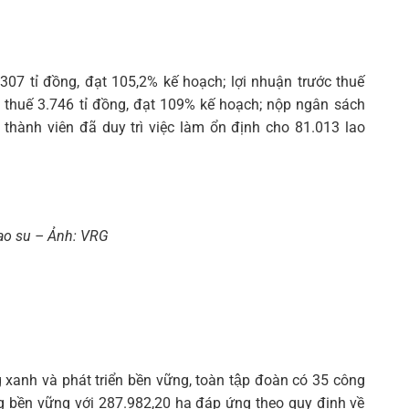
Tìm
kiếm...
07 tỉ đồng, đạt 105,2% kế hoạch; lợi nhuận trước thuế
u thuế 3.746 tỉ đồng, đạt 109% kế hoạch; nộp ngân sách
 thành viên đã duy trì việc làm ổn định cho 81.013 lao
ao su – Ảnh: VRG
ng xanh và phát triển bền vững, toàn tập đoàn có 35 công
ng bền vững với 287.982,20 ha đáp ứng theo quy định về