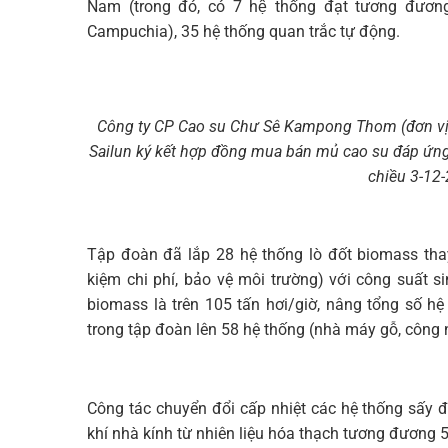
Nam (trong đó, có 7 hệ thống đạt tương đươ
Campuchia), 35 hệ thống quan trắc tự động.
Công ty CP Cao su Chư Sê Kampong Thom (đơn vị t
Sailun ký kết hợp đồng mua bán mủ cao su đáp ứn
chiều 3-12
Tập đoàn đã lắp 28 hệ thống lò đốt biomass tha
kiệm chi phí, bảo vệ môi trường) với công suất s
biomass là trên 105 tấn hơi/giờ, nâng tổng số h
trong tập đoàn lên 58 hệ thống (nhà máy gỗ, công 
Công tác chuyển đổi cấp nhiệt các hệ thống sấy đ
khí nhà kính từ nhiên liệu hóa thạch tương đương 