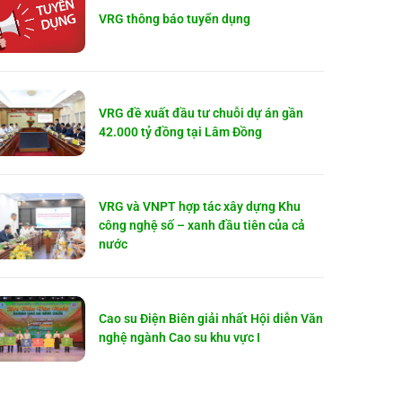
VRG thông báo tuyển dụng
VRG đề xuất đầu tư chuỗi dự án gần
42.000 tỷ đồng tại Lâm Đồng
VRG và VNPT hợp tác xây dựng Khu
công nghệ số – xanh đầu tiên của cả
nước
Cao su Điện Biên giải nhất Hội diễn Văn
nghệ ngành Cao su khu vực I