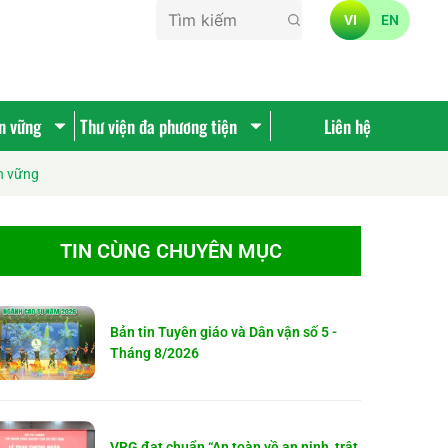
VI
EN
ền vững
Thư viện đa phương tiện
Liên hệ
n vững
TIN CÙNG CHUYÊN MỤC
Bản tin Tuyên giáo và Dân vận số 5 -
Tháng 8/2026
VRG đạt chuẩn “An toàn về an ninh, trật