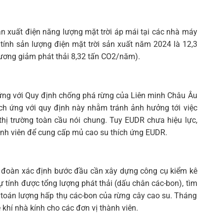
ản xuất điện năng lượng mặt trời áp mái tại các nhà máy
 tính sản lượng điện mặt trời sản xuất năm 2024 là 12,3
đương giảm phát thải 8,32 tấn CO2/năm).
 ứng với Quy định chống phá rừng của Liên minh Châu Âu
ích ứng với quy định này nhằm tránh ảnh hưởng tới việc
 thị trường toàn cầu nói chung. Tuy EUDR chưa hiệu lực,
ành viên để cung cấp mủ cao su thích ứng EUDR.
, tập đoàn xác định bước đầu cần xây dựng công cụ kiểm kê
 tính được tổng lượng phát thải (dấu chân các-bon), tìm
h toán lượng hấp thụ các-bon của rừng cây cao su. Tháng
hí nhà kính cho các đơn vị thành viên.